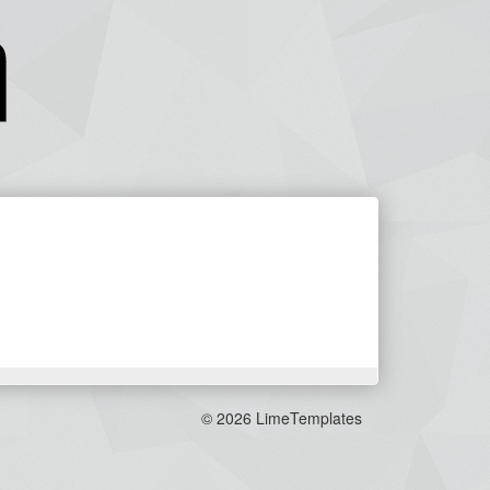
©
2026 LimeTemplates