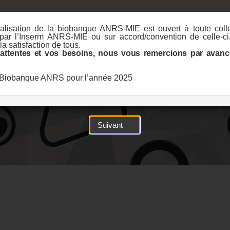
lisation de la biobanque ANRS-MIE est ouvert à toute colle
ar l’Inserm ANRS-MIE ou sur accord/convention de celle-ci.
a satisfaction de tous.
ttentes et vos besoins, nous vous remercions par avanc
la Biobanque ANRS pour l’année 2025
Suivant