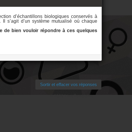
ction d’échantillons biologiques conservés à
 Il s’agit d’un système mutualisé où chaque
e de bien vouloir répondre à ces quelques
Sortir et effacer vos réponses
©
2026 LimeTemplates