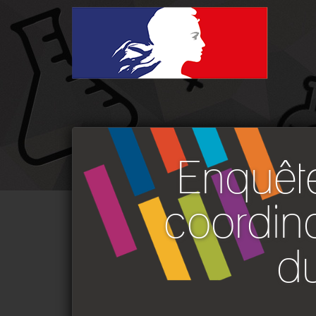
Enquête
coordin
d