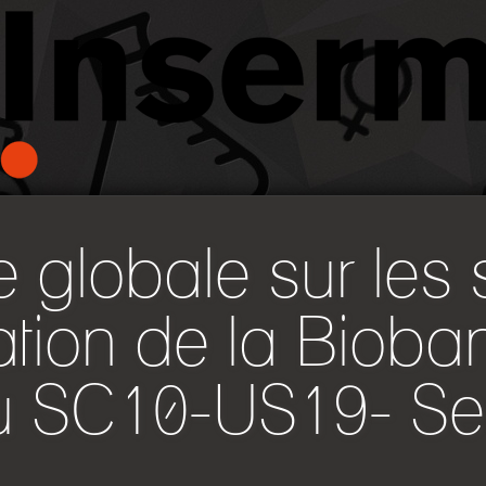
 globale sur les 
ation de la Biob
u SC10-US19- Se