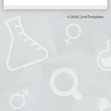
©
2026 LimeTemplates